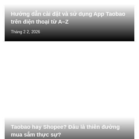
Hướng dẫn cài đặt và sử dụng App Taobao
trên điện thoại từ A–Z
Tháng 2 2, 2026
Taobao hay Shopee? Đâu là thiên đường
mua sắm thực sự?