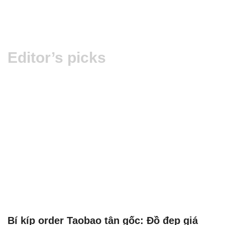
Editor’s picks
Bí kíp order Taobao tận gốc: Đồ đẹp giá