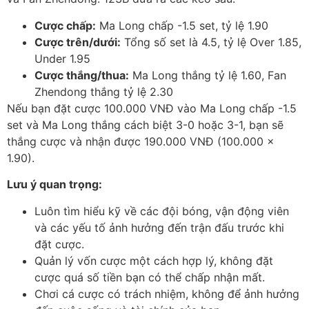
Cược chấp:
Ma Long chấp -1.5 set, tỷ lệ 1.90
Cược trên/dưới:
Tổng số set là 4.5, tỷ lệ Over 1.85,
Under 1.95
Cược thắng/thua:
Ma Long thắng tỷ lệ 1.60, Fan
Zhendong thắng tỷ lệ 2.30
Nếu bạn đặt cược 100.000 VNĐ vào Ma Long chấp -1.5
set và Ma Long thắng cách biệt 3-0 hoặc 3-1, bạn sẽ
thắng cược và nhận được 190.000 VNĐ (100.000 x
1.90).
Lưu ý quan trọng:
Luôn tìm hiểu kỹ về các đội bóng, vận động viên
và các yếu tố ảnh hưởng đến trận đấu trước khi
đặt cược.
Quản lý vốn cược một cách hợp lý, không đặt
cược quá số tiền bạn có thể chấp nhận mất.
Chơi cá cược có trách nhiệm, không để ảnh hưởng