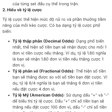
của từng set đấu cụ thể trong trận.
2. Hiểu về tỷ lệ cược
Tỷ lệ cược thể hiện mức độ rủi ro và phần thưởng tiềm
năng của mỗi kèo cược. Có ba dạng tỷ lệ cược phổ
biến:
Tỷ lệ thập phân (Decimal Odds)
: Dạng phổ biến
nhất, thể hiện số tiền bạn sẽ nhận được cho mỗi 1
đơn vị tiền cược nếu thắng. Ví dụ, tỷ lệ 1.80 nghĩa
là bạn sẽ nhận 1.80 đơn vị tiền nếu thắng cược 1
đơn vị.
Tỷ lệ phân số (Fractional Odds)
: Thể hiện số tiền
bạn sẽ thắng được so với số tiền bạn đặt cược. Ví
dụ, tỷ lệ 6/4 nghĩa là bạn sẽ thắng 6 đơn vị tiền
nếu đặt cược 4 đơn vị.
Tỷ lệ Mỹ (American Odds)
: Sử dụng dấu “+” và “-”
để biểu thị tỷ lệ cược. Dấu “+” chỉ số tiền bạn sẽ
thắng nếu đặt cược 100 đơn vị, dấu “-” chỉ số tiền