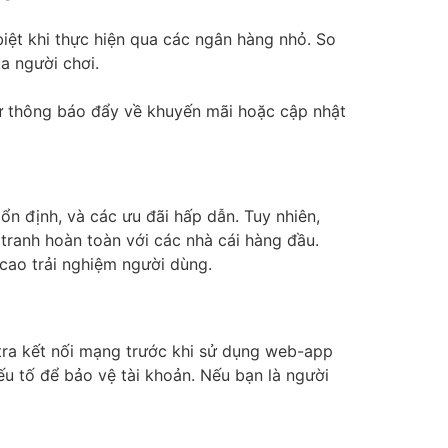
 biệt khi thực hiện qua các ngân hàng nhỏ. So
a người chơi.
ư thông báo đẩy về khuyến mãi hoặc cập nhật
 ổn định, và các ưu đãi hấp dẫn. Tuy nhiên,
 tranh hoàn toàn với các nhà cái hàng đầu.
cao trải nghiệm người dùng.
tra kết nối mạng trước khi sử dụng web-app
ếu tố để bảo vệ tài khoản. Nếu bạn là người