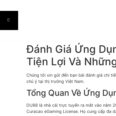
Đánh Giá Ứng Dụn
Tiện Lợi Và Nhữn
Chúng tôi xin gửi đến bạn bài đánh giá chi t
chú ý tại thị trường Việt Nam.
Tổng Quan Về Ứng Dụ
DU88 là nhà cái trực tuyến ra mắt vào năm 
Curacao eGaming License. Họ cung cấp đa dạn