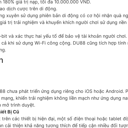
n 180% giá trị nạp, tối đa 10.000.000 VND.
ao dịch cược trên di động.
ờng xuyên sử dụng phiên bản di động có cơ hội nhận quà ng
iá trị trải nghiệm và khuyến khích người chơi sử dụng nền
t và xác thực hai yếu tố để bảo vệ tài khoản người chơi. 
cả khi sử dụng Wi-Fi công cộng. DU88 cũng tích hợp tính 
ng.
n
88 chưa phát triển ứng dụng riêng cho iOS hoặc Android. 
 mạng, khiến trải nghiệm không liền mạch như ứng dụng nat
 mở trình duyệt.
iết Bị Cũ
trên các thiết bị hiện đại, một số điện thoại hoặc tablet đ
ần cải thiện khả năng tương thích để tiếp cận nhiều đối tượ