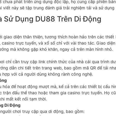
 DU88 chưa phát triển ứng dụng độc lập, họ cung cấp phiên b
i viết này sẽ tập trung đánh giá trải nghiệm tải và sử dụn
Và Sử Dụng DU88 Trên Di Động
 giao diện thân thiện, tương thích hoàn hảo trên các thiết
casino trực tuyến, và xổ số chỉ với vài thao tác. Giao diệ
hướng mà không gặp khó khăn, ngay cả trên màn hình nhỏ.
i chỉ cần truy cập link chính thức của nhà cái qua trình du
ớng dẫn chi tiết trên trang web, bao gồm mã QR để tải nh
ù hợp với cả người dùng không rành công nghệ.
hóng
hóa để hoạt động mượt mà, kể cả trên các thiết bị cấu hìn
các trận đấu thể thao hoặc tham gia casino trực tuyến. Họ cũ
hi mất kết nối tạm thời.
ng Di Động
người chơi truy cập qua di động, bao gồm: