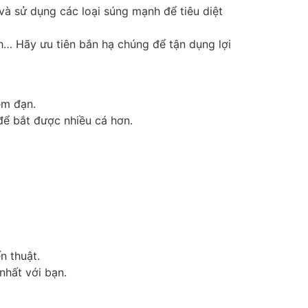
và sử dụng các loại súng mạnh để tiêu diệt
h… Hãy ưu tiên bắn hạ chúng để tận dụng lợi
ệm đạn.
để bắt được nhiều cá hơn.
n thuật.
nhất với bạn.