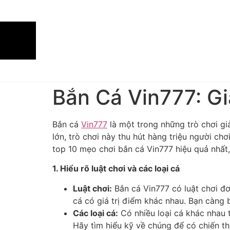
Bắn Cá Vin777: G
Bắn cá
Vin777
là một trong những trò chơi gi
lớn, trò chơi này thu hút hàng triệu người ch
top 10 mẹo chơi bắn cá Vin777 hiệu quả nhất,
1. Hiểu rõ luật chơi và các loại cá
Luật chơi:
Bắn cá Vin777 có luật chơi đơ
cá có giá trị điểm khác nhau. Bạn càng
Các loại cá:
Có nhiều loại cá khác nhau 
Hãy tìm hiểu kỹ về chúng để có chiến th