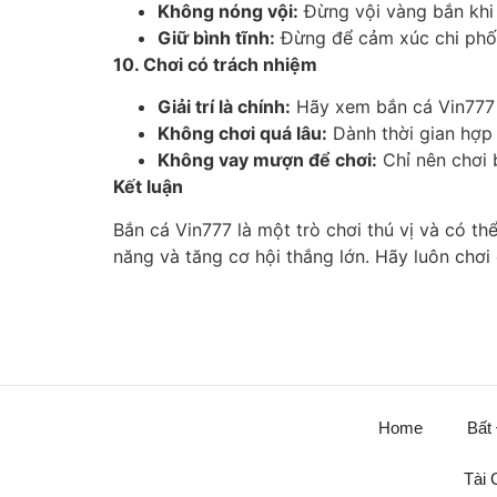
Không nóng vội:
Đừng vội vàng bắn khi 
Giữ bình tĩnh:
Đừng để cảm xúc chi phối 
10. Chơi có trách nhiệm
Giải trí là chính:
Hãy xem bắn cá Vin777 n
Không chơi quá lâu:
Dành thời gian hợp 
Không vay mượn để chơi:
Chỉ nên chơi 
Kết luận
Bắn cá Vin777 là một trò chơi thú vị và có 
năng và tăng cơ hội thắng lớn. Hãy luôn chơi 
Home
Bất
Tài 