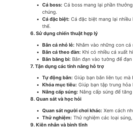
Cá boss:
Cá boss mang lại phần thưởng r
chúng.
Cá đặc biệt:
Cá đặc biệt mang lại nhiều 
thế.
6. Sử dụng chiến thuật hợp lý
Bắn cá nhỏ lẻ:
Nhắm vào những con cá nh
Bắn cá theo đàn:
Khi có nhiều cá xuất h
Bắn băng bi:
Bắn đạn vào tường để đạn d
7. Tận dụng các tính năng hỗ trợ
Tự động bắn:
Giúp bạn bắn liên tục mà k
Khóa mục tiêu:
Giúp bạn tập trung hỏa 
Nâng cấp súng:
Nâng cấp súng để tăng 
8. Quan sát và học hỏi
Quan sát người chơi khác:
Xem cách nhữ
Thử nghiệm:
Thử nghiệm các loại súng, 
9. Kiên nhẫn và bình tĩnh