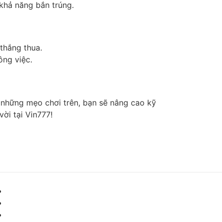
 khả năng bắn trúng.
thắng thua.
ông việc.
 những mẹo chơi trên, bạn sẽ nâng cao kỹ
vời tại Vin777!