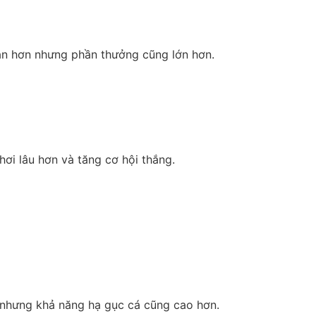
ắn hơn nhưng phần thưởng cũng lớn hơn.
ơi lâu hơn và tăng cơ hội thắng.
n nhưng khả năng hạ gục cá cũng cao hơn.