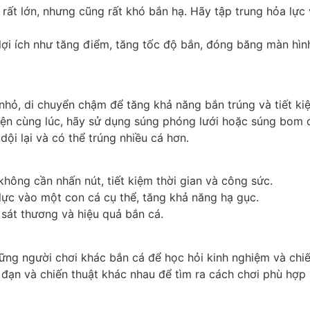
ất lớn, nhưng cũng rất khó bắn hạ. Hãy tập trung hỏa lực 
lợi ích như tăng điểm, tăng tốc độ bắn, đóng băng màn hìn
ỏ, di chuyển chậm để tăng khả năng bắn trúng và tiết ki
iện cùng lúc, hãy sử dụng súng phóng lưới hoặc súng bom 
ội lại và có thể trúng nhiều cá hơn.
hông cần nhấn nút, tiết kiệm thời gian và công sức.
lực vào một con cá cụ thể, tăng khả năng hạ gục.
sát thương và hiệu quả bắn cá.
ng người chơi khác bắn cá để học hỏi kinh nghiệm và chiế
đạn và chiến thuật khác nhau để tìm ra cách chơi phù hợp 