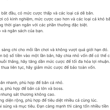
bắt đầu, có mức cược thấp và các loại cá dễ bắn.
i có kinh nghiệm, mức cược cao hơn và các loại cá khó b
g thời gian ngắn với các phần thưởng đặc biệt.
ộ và ngân sách của bạn.
 sàng chi cho mỗi lần chơi và không vượt quá giới hạn đó.
 bộ số tiền vào một lần bắn, hãy chia nhỏ vốn để có thể ch
uỗi thắng, hãy tăng dần mức cược để tối đa hóa lợi nhuận.
thua liên tục, hãy giảm mức cược để bảo toàn vốn.
bắn nhanh, phù hợp để bắn cá nhỏ.
a, phù hợp để bắn cá lớn và boss.
, nhưng sát thương không cao.
g diện rộng, phù hợp để tiêu diệt nhiều cá cùng lúc.
i súng và mục tiêu. Đạn càng mạnh thì càng tốn nhiều tiề