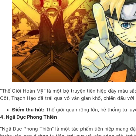
“Thế Giới Hoàn Mỹ” là một bộ truyện tiên hiệp đầy màu sắ
Cốt, Thạch Hạo đã trải qua vô vàn gian khổ, chiến đấu với 
Điểm thu hút:
Thế giới quan rộng lớn, hệ thống tu luy
4. Ngã Dục Phong Thiên
“Ngã Dục Phong Thiên” là một tác phẩm tiên hiệp mang đậm
bước vào con đường tu tiên, trải qua vô vàn sóng gió, trở t