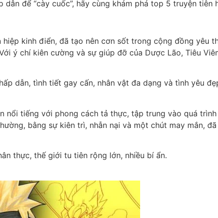
ấp dẫn để “cày cuốc”, hãy cùng khám phá top 5 truyện tiên
iệp kinh điển, đã tạo nên cơn sốt trong cộng đồng yêu thí
. Với ý chí kiên cường và sự giúp đỡ của Dược Lão, Tiêu Vi
ấp dẫn, tình tiết gay cấn, nhân vật đa dạng và tình yêu đẹ
 nổi tiếng với phong cách tả thực, tập trung vào quá trình
 thường, bằng sự kiên trì, nhẫn nại và một chút may mắn, 
n thực, thế giới tu tiên rộng lớn, nhiều bí ẩn.