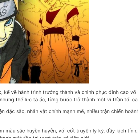
c, kể về hành trình trưởng thành và chinh phục đỉnh cao v
những thế lực tà ác, từng bước trở thành một vị thần tối ca
ện đặc sắc, nhân vật chính mạnh mẽ, nhiều trận chiến hoành
 màu sắc huyền huyễn, với cốt truyện ly kỳ, đầy kịch tính
hành một tồn tại vượt trên cả tiên giới.