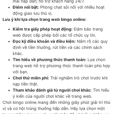
mãi hấp dẫn; hỗ trợ khách hàng 24/7.
Điểm nổi bật:
Phòng chat sôi nổi với nhiều hoạt
động giao lưu thú vị.
Lưu ý khi lựa chọn trang web bingo online:
Kiểm tra giấy phép hoạt động:
Đảm bảo trang
web được cấp phép bởi các tổ chức uy tín.
Đọc kỹ điều khoản và điều kiện:
Nắm rõ các quy
định về tiền thưởng, rút tiền và các chính sách
khác.
Tìm hiểu về phương thức thanh toán:
Lựa chọn
trang web hỗ trợ phương thức thanh toán phù hợp
với bạn.
Chơi thử miễn phí:
Trải nghiệm trò chơi trước khi
nạp tiền thật.
Tham khảo đánh giá từ người chơi khác:
Tìm hiểu
ý kiến ​​của người chơi khác về trang web.
Chơi bingo online mang đến những giây phút giải trí thú
vị và cơ hội trúng thưởng hấp dẫn. Hãy lựa chọn một