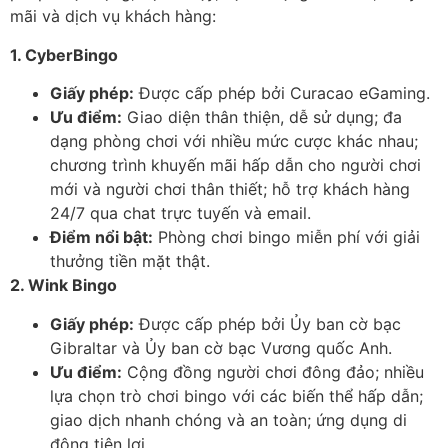
mãi và dịch vụ khách hàng:
1. CyberBingo
Giấy phép:
Được cấp phép bởi Curacao eGaming.
Ưu điểm:
Giao diện thân thiện, dễ sử dụng; đa
dạng phòng chơi với nhiều mức cược khác nhau;
chương trình khuyến mãi hấp dẫn cho người chơi
mới và người chơi thân thiết; hỗ trợ khách hàng
24/7 qua chat trực tuyến và email.
Điểm nổi bật:
Phòng chơi bingo miễn phí với giải
thưởng tiền mặt thật.
2. Wink Bingo
Giấy phép:
Được cấp phép bởi Ủy ban cờ bạc
Gibraltar và Ủy ban cờ bạc Vương quốc Anh.
Ưu điểm:
Cộng đồng người chơi đông đảo; nhiều
lựa chọn trò chơi bingo với các biến thể hấp dẫn;
giao dịch nhanh chóng và an toàn; ứng dụng di
động tiện lợi.