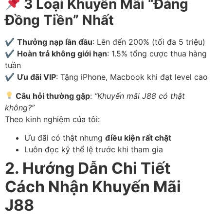
3 Loại Khuyến Mãi “Đáng
Đồng Tiền” Nhất
✔
Thưởng nạp lần đầu
: Lên đến 200% (tối đa 5 triệu)
✔
Hoàn trả không giới hạn
: 1.5% tổng cược thua hàng
tuần
✔
Ưu đãi VIP
: Tặng iPhone, Macbook khi đạt level cao
Câu hỏi thường gặp
:
“Khuyến mãi J88 có thật
không?”
Theo kinh nghiệm của tôi:
Ưu đãi có thật nhưng
điều kiện rất chặt
Luôn đọc kỹ thể lệ trước khi tham gia
2. Hướng Dẫn Chi Tiết
Cách Nhận Khuyến Mãi
J88