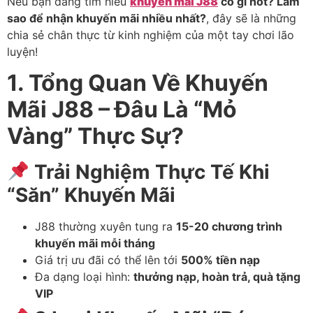
Nếu bạn đang tìm hiểu
khuyến mãi J88
có gì hot? Làm
sao để nhận khuyến mãi nhiều nhất?
, đây sẽ là những
chia sẻ chân thực từ kinh nghiệm của một tay chơi lão
luyện!
1. Tổng Quan Về Khuyến
Mãi J88 – Đâu Là “Mỏ
Vàng” Thực Sự?
Trải Nghiệm Thực Tế Khi
“Săn” Khuyến Mãi
J88 thường xuyên tung ra
15-20 chương trình
khuyến mãi mỗi tháng
Giá trị ưu đãi có thể lên tới
500% tiền nạp
Đa dạng loại hình:
thưởng nạp, hoàn trả, quà tặng
VIP