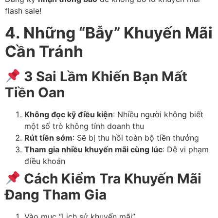
flash sale!
4. Những “Bẫy” Khuyến Mãi
Cần Tránh
3 Sai Lầm Khiến Bạn Mất
Tiền Oan
Không đọc kỹ điều kiện
: Nhiều người không biết
một số trò không tính doanh thu
Rút tiền sớm
: Sẽ bị thu hồi toàn bộ tiền thưởng
Tham gia nhiều khuyến mãi cùng lúc
: Dễ vi phạm
điều khoản
Cách Kiểm Tra Khuyến Mãi
Đang Tham Gia
Vào mục “Lịch sử khuyến mãi”