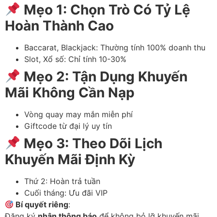
Mẹo 1: Chọn Trò Có Tỷ Lệ
Hoàn Thành Cao
Baccarat, Blackjack: Thường tính 100% doanh thu
Slot, Xổ số: Chỉ tính 10-30%
Mẹo 2: Tận Dụng Khuyến
Mãi Không Cần Nạp
Vòng quay may mắn miễn phí
Giftcode từ đại lý uy tín
Mẹo 3: Theo Dõi Lịch
Khuyến Mãi Định Kỳ
Thứ 2: Hoàn trả tuần
Cuối tháng: Ưu đãi VIP
Bí quyết riêng
:
Đăng ký
nhận thông báo
để không bỏ lỡ khuyến mãi