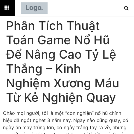
Phân Tích Thuật
Toán Game Nổ Hũ
Để Nâng Cao Tỷ Lệ
Thắng – Kinh
Nghiệm Xương Máu
Từ Kẻ Nghiện Quay
Chào mọi người, tôi là một “con nghiện” nổ hũ chính
hiệu đã ngót nghét 3 năm nay. Ngày nào cũng quay, có
ngày ăn may trúng lớn, có ngày trắng tay ra về, nhưng