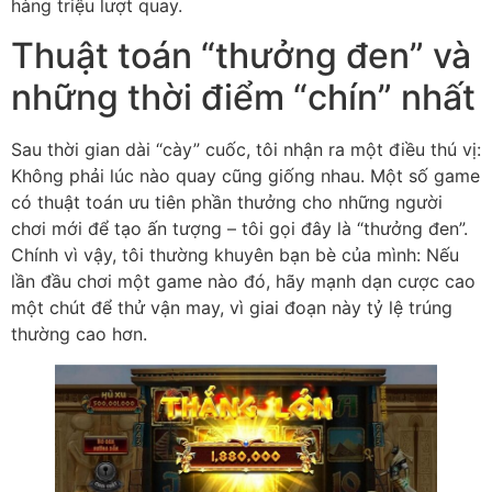
hàng triệu lượt quay.
Thuật toán “thưởng đen” và
những thời điểm “chín” nhất
Sau thời gian dài “cày” cuốc, tôi nhận ra một điều thú vị:
Không phải lúc nào quay cũng giống nhau. Một số game
có thuật toán ưu tiên phần thưởng cho những người
chơi mới để tạo ấn tượng – tôi gọi đây là “thưởng đen”.
Chính vì vậy, tôi thường khuyên bạn bè của mình: Nếu
lần đầu chơi một game nào đó, hãy mạnh dạn cược cao
một chút để thử vận may, vì giai đoạn này tỷ lệ trúng
thường cao hơn.