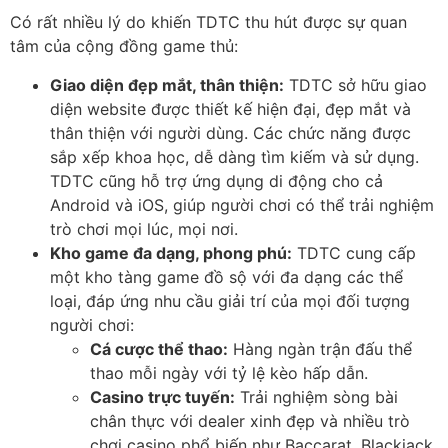
Có rất nhiều lý do khiến TDTC thu hút được sự quan
tâm của cộng đồng game thủ:
Giao diện đẹp mắt, thân thiện:
TDTC sở hữu giao
diện website được thiết kế hiện đại, đẹp mắt và
thân thiện với người dùng. Các chức năng được
sắp xếp khoa học, dễ dàng tìm kiếm và sử dụng.
TDTC cũng hỗ trợ ứng dụng di động cho cả
Android và iOS, giúp người chơi có thể trải nghiệm
trò chơi mọi lúc, mọi nơi.
Kho game đa dạng, phong phú:
TDTC cung cấp
một kho tàng game đồ sộ với đa dạng các thể
loại, đáp ứng nhu cầu giải trí của mọi đối tượng
người chơi:
Cá cược thể thao:
Hàng ngàn trận đấu thể
thao mỗi ngày với tỷ lệ kèo hấp dẫn.
Casino trực tuyến:
Trải nghiệm sòng bài
chân thực với dealer xinh đẹp và nhiều trò
chơi casino phổ biến như Baccarat, Blackjack,