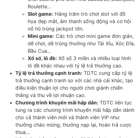
Roulette…
Slot game:
Hàng trăm trò chơi slot với đồ
họa đẹp mắt, âm thanh sống động và cơ hội
nổ hũ trúng jackpot lớn.
Mini game:
Các trò chơi mini game đơn giản,
dễ chơi, dễ trúng thưởng như Tài Xỉu, Xóc Đĩa,
Bầu Cua…
Xổ số, lô đề:
Xổ số 3 miền và nhiều loại hình
lô đề khác nhau với tỷ lệ trả thưởng cao.
Tỷ lệ trả thưởng cạnh tranh:
TDTC cung cấp tỷ lệ
trả thưởng cạnh tranh so với các nhà cái khác, tạo
điều kiện thuận lợi cho người chơi giành chiến
thắng và thu về lợi nhuận cao.
Chương trình khuyến mãi hấp dẫn:
TDTC liên tục
tung ra các chương trình khuyến mãi hấp dẫn dành
cho cả thành viên mới và thành viên VIP như:
thưởng chào mừng, thưởng nạp lại, hoàn trả cược
thua…