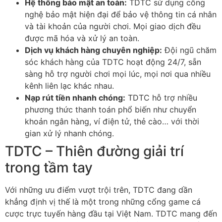
Hệ thống bảo mật an toàn:
TDTC sử dụng công
nghệ bảo mật hiện đại để bảo vệ thông tin cá nhân
và tài khoản của người chơi. Mọi giao dịch đều
được mã hóa và xử lý an toàn.
Dịch vụ khách hàng chuyên nghiệp:
Đội ngũ chăm
sóc khách hàng của TDTC hoạt động 24/7, sẵn
sàng hỗ trợ người chơi mọi lúc, mọi nơi qua nhiều
kênh liên lạc khác nhau.
Nạp rút tiền nhanh chóng:
TDTC hỗ trợ nhiều
phương thức thanh toán phổ biến như chuyển
khoản ngân hàng, ví điện tử, thẻ cào… với thời
gian xử lý nhanh chóng.
TDTC – Thiên đường giải trí
trong tầm tay
Với những ưu điểm vượt trội trên, TDTC đang dần
khẳng định vị thế là một trong những cổng game cá
cược trực tuyến hàng đầu tại Việt Nam. TDTC mang đến