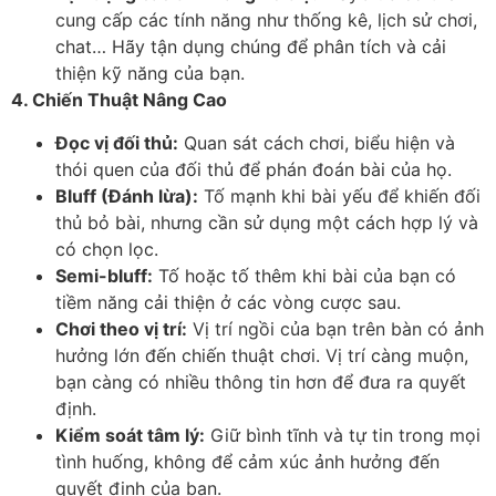
cung cấp các tính năng như thống kê, lịch sử chơi,
chat… Hãy tận dụng chúng để phân tích và cải
thiện kỹ năng của bạn.
4. Chiến Thuật Nâng Cao
Đọc vị đối thủ:
Quan sát cách chơi, biểu hiện và
thói quen của đối thủ để phán đoán bài của họ.
Bluff (Đánh lừa):
Tố mạnh khi bài yếu để khiến đối
thủ bỏ bài, nhưng cần sử dụng một cách hợp lý và
có chọn lọc.
Semi-bluff:
Tố hoặc tố thêm khi bài của bạn có
tiềm năng cải thiện ở các vòng cược sau.
Chơi theo vị trí:
Vị trí ngồi của bạn trên bàn có ảnh
hưởng lớn đến chiến thuật chơi. Vị trí càng muộn,
bạn càng có nhiều thông tin hơn để đưa ra quyết
định.
Kiểm soát tâm lý:
Giữ bình tĩnh và tự tin trong mọi
tình huống, không để cảm xúc ảnh hưởng đến
quyết định của bạn.