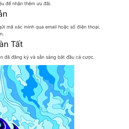
ệu để nhận thêm ưu đãi.
ản
gửi mã xác minh qua email hoặc số điện thoại.
n.
àn Tất
n đã đăng ký và sẵn sàng bắt đầu cá cược.