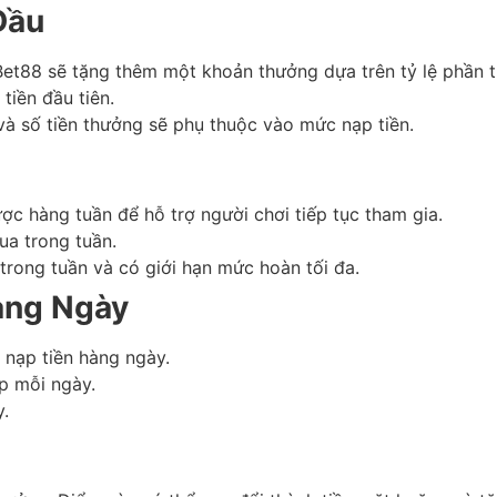
Đầu
 Bet88 sẽ tặng thêm một khoản thưởng dựa trên tỷ lệ phần t
tiền đầu tiên.
và số tiền thưởng sẽ phụ thuộc vào mức nạp tiền.
ợc hàng tuần để hỗ trợ người chơi tiếp tục tham gia.
ua trong tuần.
 trong tuần và có giới hạn mức hoàn tối đa.
àng Ngày
 nạp tiền hàng ngày.
p mỗi ngày.
y.