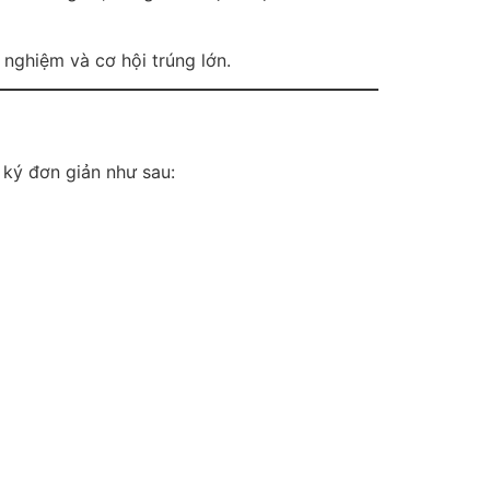
i nghiệm và cơ hội trúng lớn.
 ký đơn giản như sau: