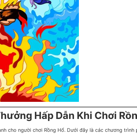
Thưởng Hấp Dẫn Khi Chơi Rồn
nh cho người chơi Rồng Hổ. Dưới đây là các chương trình 