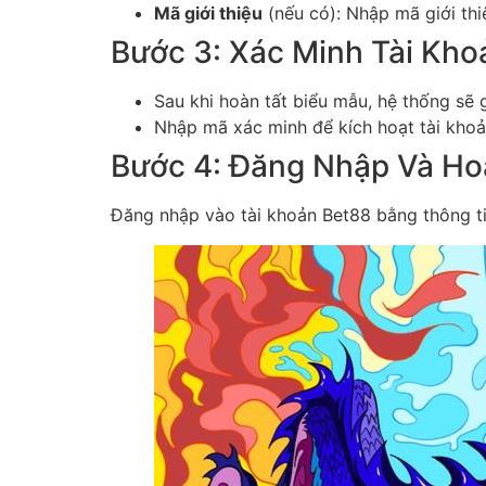
Mã giới thiệu
(nếu có): Nhập mã giới thi
Bước 3: Xác Minh Tài Kho
Sau khi hoàn tất biểu mẫu, hệ thống sẽ 
Nhập mã xác minh để kích hoạt tài khoả
Bước 4: Đăng Nhập Và Ho
Đăng nhập vào tài khoản Bet88 bằng thông ti