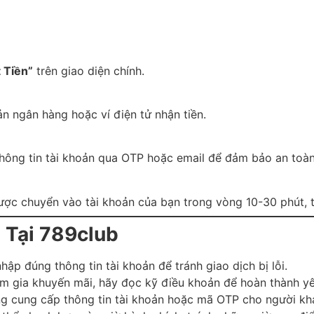
 Tiền”
trên giao diện chính.
oản ngân hàng hoặc ví điện tử nhận tiền.
hông tin tài khoản qua OTP hoặc email để đảm bảo an toàn
ược chuyển vào tài khoản của bạn trong vòng 10-30 phút, t
n Tại 789club
p đúng thông tin tài khoản để tránh giao dịch bị lỗi.
 gia khuyến mãi, hãy đọc kỹ điều khoản để hoàn thành yêu
g cung cấp thông tin tài khoản hoặc mã OTP cho người khá