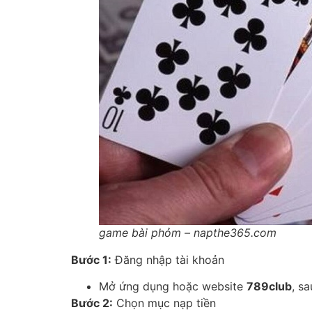
game bài phỏm – napthe365.com
Bước 1:
Đăng nhập tài khoản
Mở ứng dụng hoặc website
789club
, s
Bước 2:
Chọn mục nạp tiền