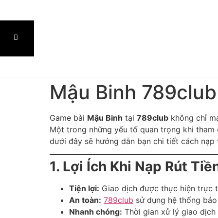
Mậu Binh 789club
Game bài
Mậu Binh
tại
789club
không chỉ man
Một trong những yếu tố quan trọng khi tham 
dưới đây sẽ hướng dẫn bạn chi tiết cách nạp 
1. Lợi Ích Khi Nạp Rút T
Tiện lợi:
Giao dịch được thực hiện trực t
An toàn:
789club
sử dụng hệ thống bảo 
Nhanh chóng:
Thời gian xử lý giao dịch