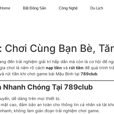
Home
Bất Động Sản
Công Nghệ
Du Lịch
: Chơi Cùng Bạn Bè, T
g đến trải nghiệm giải trí hấp dẫn mà còn là cơ hội để ngư
gia chơi là nắm rõ cách
nạp tiền
và
rút tiền
để quá trình trả
và rút tiền khi chơi game bài Mậu Binh tại
789club
.
iền Nhanh Chóng Tại 789club
uyến, dễ dàng trên mọi thiết bị.
mật cao, đảm bảo an toàn cho thông tin cá nhân và tài kh
 nhanh, không làm gián đoạn trải nghiệm chơi game.