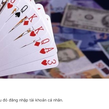
au đó đăng nhập tài khoản cá nhân.