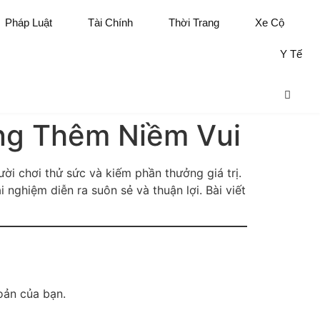
Pháp Luật
Tài Chính
Thời Trang
Xe Cộ
Y Tế
ăng Thêm Niềm Vui
ời chơi thử sức và kiếm phần thưởng giá trị.
i nghiệm diễn ra suôn sẻ và thuận lợi. Bài viết
oản của bạn.