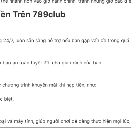
thể nhanh hơn vào giờ hành chính, tránh những giờ cao điể
iền Trên 789club
24/7, luôn sẵn sàng hỗ trợ nếu bạn gặp vấn đề trong quá t
 bảo an toàn tuyệt đối cho giao dịch của bạn.
chương trình khuyến mãi khi nạp tiền, như:
c biệt.
oại và máy tính, giúp người chơi dễ dàng thực hiện mọi lúc,