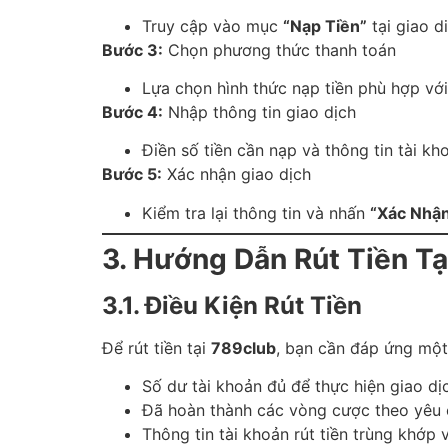
Truy cập vào mục
“Nạp Tiền”
tại giao d
Bước 3:
Chọn phương thức thanh toán
Lựa chọn hình thức nạp tiền phù hợp với
Bước 4:
Nhập thông tin giao dịch
Điền số tiền cần nạp và thông tin tài kh
Bước 5:
Xác nhận giao dịch
Kiểm tra lại thông tin và nhấn
“Xác Nhậ
3. Hướng Dẫn Rút Tiền Tạ
3.1. Điều Kiện Rút Tiền
Để rút tiền tại
789club
, bạn cần đáp ứng một 
Số dư tài khoản đủ để thực hiện giao dị
Đã hoàn thành các vòng cược theo yêu c
Thông tin tài khoản rút tiền trùng khớp 