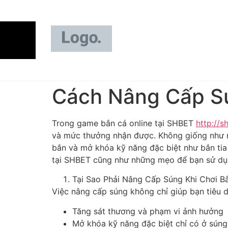
Cách Nâng Cấp Sú
Trong game bắn cá online tại SHBET
http://s
và mức thưởng nhận được. Không giống như 
bắn và mở khóa kỹ năng đặc biệt như bắn tia 
tại SHBET cũng như những mẹo để bạn sử dụn
Tại Sao Phải Nâng Cấp Súng Khi Chơi 
Việc nâng cấp súng không chỉ giúp bạn tiêu 
Tăng sát thương và phạm vi ảnh hưởng
Mở khóa kỹ năng đặc biệt chỉ có ở sún