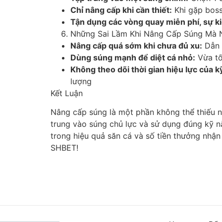
Chỉ nâng cấp khi cần thiết:
Khi gặp boss
Tận dụng các vòng quay miễn phí, sự ki
Những Sai Lầm Khi Nâng Cấp Súng Mà 
Nâng cấp quá sớm khi chưa đủ xu:
Dẫn đ
Dùng súng mạnh để diệt cá nhỏ:
Vừa tố
Không theo dõi thời gian hiệu lực của k
lượng
Kết Luận
Nâng cấp súng là một phần không thể thiếu n
trung vào súng chủ lực và sử dụng đúng kỹ nă
trong hiệu quả săn cá và số tiền thưởng nhậ
SHBET!