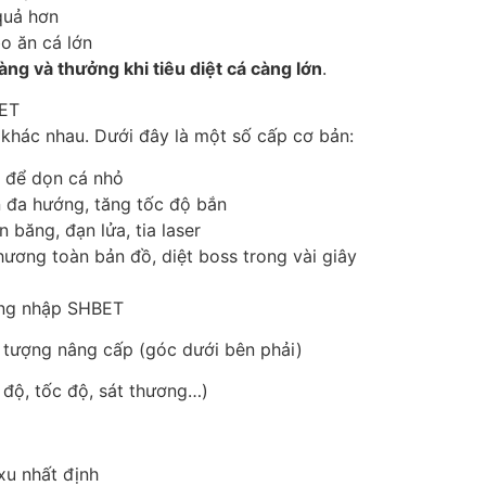
 quả hơn
o ăn cá lớn
vàng và thưởng khi tiêu diệt cá càng lớn
.
BET
 khác nhau. Dưới đây là một số cấp cơ bản:
 để dọn cá nhỏ
 đa hướng, tăng tốc độ bắn
băng, đạn lửa, tia laser
ương toàn bản đồ, diệt boss trong vài giây
ăng nhập SHBET
 tượng nâng cấp (góc dưới bên phải)
 độ, tốc độ, sát thương…)
xu nhất định