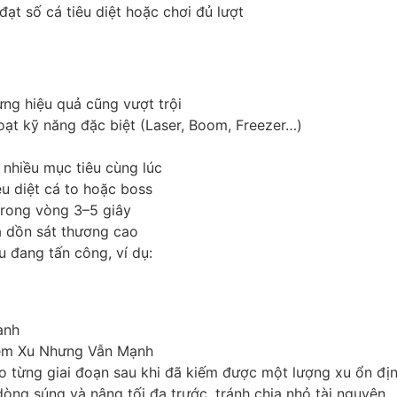
ạt số cá tiêu diệt hoặc chơi đủ lượt
ưng hiệu quả cũng vượt trội
hoạt kỹ năng đặc biệt (Laser, Boom, Freezer…)
nhiều mục tiêu cùng lúc
êu diệt cá to hoặc boss
trong vòng 3–5 giây
 dồn sát thương cao
 đang tấn công, ví dụ:
anh
iệm Xu Nhưng Vẫn Mạnh
 từng giai đoạn sau khi đã kiếm được một lượng xu ổn đị
òng súng và nâng tối đa trước, tránh chia nhỏ tài nguyên