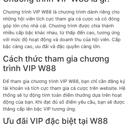
Chương trình VIP W88 là chương trình dành riêng cho
những hội viên tích cực tham gia cá cược và có đóng
góp lớn cho nhà cái. Chương trình được chia thành
nhiều cấp bậc khác nhau, từ thấp đến cao, tương ứng
với mức độ hoạt động và doanh thu của hội viên. Cấp
bậc càng cao, ưu đãi và đặc quyền càng lớn.
Cách thức tham gia chương
trình VIP W88
Để tham gia chương trình VIP W88, bạn chỉ cần đăng ký
tài khoản và tích cực tham gia cá cược trên website. Hệ
thống sẽ tự động tính toán điểm thưởng dựa trên hoạt
động của bạn. Khi đạt đủ số điểm yêu cầu, bạn sẽ được
thăng cấp lên bậc VIP tương ứng.
Ưu đãi VIP đặc biệt tại W88