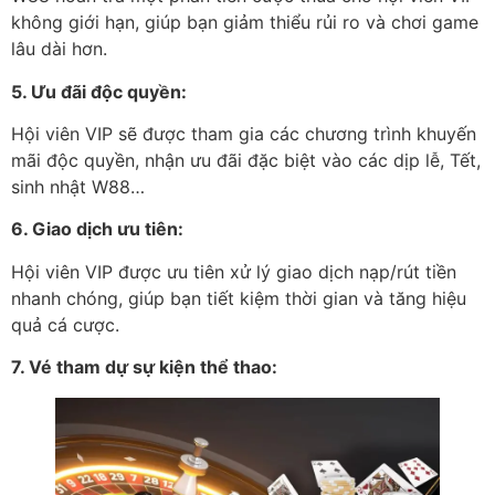
không giới hạn, giúp bạn giảm thiểu rủi ro và chơi game
lâu dài hơn.
5. Ưu đãi độc quyền:
Hội viên VIP sẽ được tham gia các chương trình khuyến
mãi độc quyền, nhận ưu đãi đặc biệt vào các dịp lễ, Tết,
sinh nhật W88…
6. Giao dịch ưu tiên:
Hội viên VIP được ưu tiên xử lý giao dịch nạp/rút tiền
nhanh chóng, giúp bạn tiết kiệm thời gian và tăng hiệu
quả cá cược.
7. Vé tham dự sự kiện thể thao: