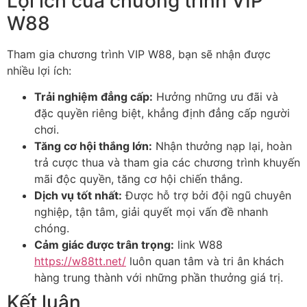
Lợi ích của chương trình VIP
W88
Tham gia chương trình VIP W88, bạn sẽ nhận được
nhiều lợi ích:
Trải nghiệm đẳng cấp:
Hưởng những ưu đãi và
đặc quyền riêng biệt, khẳng định đẳng cấp người
chơi.
Tăng cơ hội thắng lớn:
Nhận thưởng nạp lại, hoàn
trả cược thua và tham gia các chương trình khuyến
mãi độc quyền, tăng cơ hội chiến thắng.
Dịch vụ tốt nhất:
Được hỗ trợ bởi đội ngũ chuyên
nghiệp, tận tâm, giải quyết mọi vấn đề nhanh
chóng.
Cảm giác được trân trọng:
link W88
https://w88tt.net/
luôn quan tâm và tri ân khách
hàng trung thành với những phần thưởng giá trị.
Kết luận