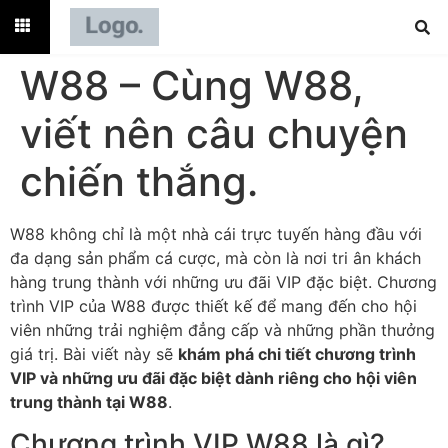
W88 – Cùng W88,
viết nên câu chuyện
chiến thắng.
W88 không chỉ là một nhà cái trực tuyến hàng đầu với
đa dạng sản phẩm cá cược, mà còn là nơi tri ân khách
hàng trung thành với những ưu đãi VIP đặc biệt. Chương
trình VIP của W88 được thiết kế để mang đến cho hội
viên những trải nghiệm đẳng cấp và những phần thưởng
giá trị. Bài viết này sẽ
khám phá chi tiết chương trình
VIP và những ưu đãi đặc biệt dành riêng cho hội viên
trung thành tại W88
.
Chương trình VIP W88 là gì?