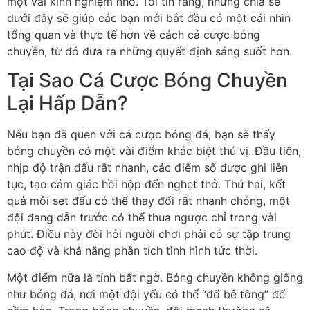
một vài kinh nghiệm nhỏ. Tôi tin rằng, những chia sẻ
dưới đây sẽ giúp các bạn mới bắt đầu có một cái nhìn
tổng quan và thực tế hơn về cách cá cược bóng
chuyền, từ đó đưa ra những quyết định sáng suốt hơn.
Tại Sao Cá Cược Bóng Chuyền
Lại Hấp Dẫn?
Nếu bạn đã quen với cá cược bóng đá, bạn sẽ thấy
bóng chuyền có một vài điểm khác biệt thú vị. Đầu tiên,
nhịp độ trận đấu rất nhanh, các điểm số được ghi liên
tục, tạo cảm giác hồi hộp đến nghẹt thở. Thứ hai, kết
quả mỗi set đấu có thể thay đổi rất nhanh chóng, một
đội đang dẫn trước có thể thua ngược chỉ trong vài
phút. Điều này đòi hỏi người chơi phải có sự tập trung
cao độ và khả năng phân tích tình hình tức thời.
Một điểm nữa là tính bất ngờ. Bóng chuyền không giống
như bóng đá, nơi một đội yếu có thể “đổ bê tông” để