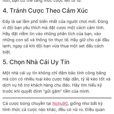
hơn, bạn có thể tăng mức cược lên từ từ.
4. Tránh Cược Theo Cảm Xúc
Đây là sai lầm phổ biến nhất của người chơi mới. Đừng
vì đội bạn yêu thích mà đặt cược một cách cảm tính.
Hãy đặt niềm tin vào những phân tích của bạn, vào
những con số và thông tin thực tế. Hãy giữ cho cái đầu
lạnh, ngay cả khi đội bạn vừa thua một set đấu cách
biệt.
5. Chọn Nhà Cái Uy Tín
Một nhà cái uy tín không chỉ đảm bảo tính công bằng
mà còn có nhiều loại kèo cược hấp dẫn, tỷ lệ kèo tốt và
dịch vụ hỗ trợ khách hàng chu đáo. Hãy tìm hiểu kỹ
trước khi quyết định “gửi gắm” tiền của mình.
Cá cược bóng chuyền tại
Nohu90
, giống như bất kỳ
hình thức cá cược nào khác, đều có rủi ro. Điều quan