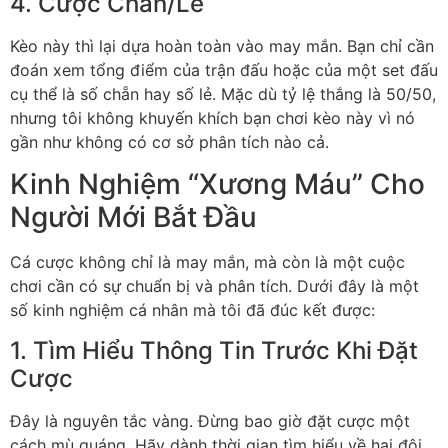
4. Cược Chẵn/Lẻ
Kèo này thì lại dựa hoàn toàn vào may mắn. Bạn chỉ cần
đoán xem tổng điểm của trận đấu hoặc của một set đấu
cụ thể là số chẵn hay số lẻ. Mặc dù tỷ lệ thắng là 50/50,
nhưng tôi không khuyến khích bạn chơi kèo này vì nó
gần như không có cơ sở phân tích nào cả.
Kinh Nghiệm “Xương Máu” Cho
Người Mới Bắt Đầu
Cá cược không chỉ là may mắn, mà còn là một cuộc
chơi cần có sự chuẩn bị và phân tích. Dưới đây là một
số kinh nghiệm cá nhân mà tôi đã đúc kết được:
1. Tìm Hiểu Thông Tin Trước Khi Đặt
Cược
Đây là nguyên tắc vàng. Đừng bao giờ đặt cược một
cách mù quáng. Hãy dành thời gian tìm hiểu về hai đội