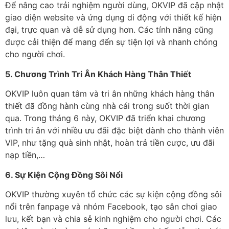
Để nâng cao trải nghiệm người dùng, OKVIP đã cập nhật
giao diện website và ứng dụng di động với thiết kế hiện
đại, trực quan và dễ sử dụng hơn. Các tính năng cũng
được cải thiện để mang đến sự tiện lợi và nhanh chóng
cho người chơi.
5. Chương Trình Tri Ân Khách Hàng Thân Thiết
OKVIP luôn quan tâm và tri ân những khách hàng thân
thiết đã đồng hành cùng nhà cái trong suốt thời gian
qua. Trong tháng 6 này, OKVIP đã triển khai chương
trình tri ân với nhiều ưu đãi đặc biệt dành cho thành viên
VIP, như tặng quà sinh nhật, hoàn trả tiền cược, ưu đãi
nạp tiền,…
6. Sự Kiện Cộng Đồng Sôi Nổi
OKVIP thường xuyên tổ chức các sự kiện cộng đồng sôi
nổi trên fanpage và nhóm Facebook, tạo sân chơi giao
lưu, kết bạn và chia sẻ kinh nghiệm cho người chơi. Các