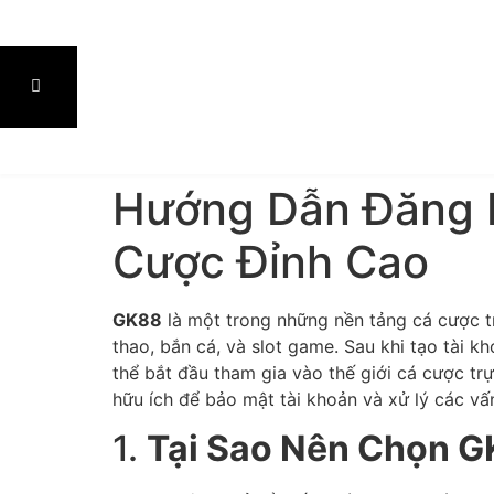
Hướng Dẫn Đăng N
Cược Đỉnh Cao
GK88
là một trong những nền tảng cá cược tr
thao, bắn cá, và slot game. Sau khi tạo tài k
thể bắt đầu tham gia vào thế giới cá cược trự
hữu ích để bảo mật tài khoản và xử lý các v
1.
Tại Sao Nên Chọn G