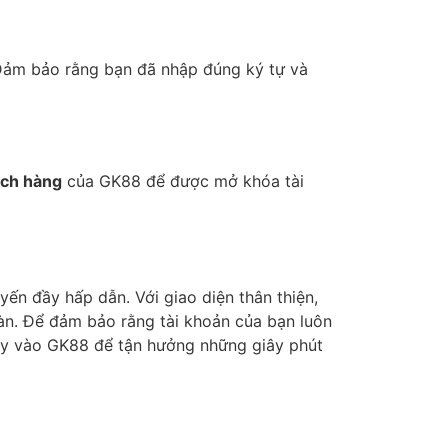
Đảm bảo rằng bạn đã nhập đúng ký tự và
ách hàng
của GK88 để được mở khóa tài
yến đầy hấp dẫn. Với giao diện thân thiện,
àn. Để đảm bảo rằng tài khoản của bạn luôn
ay vào GK88 để tận hưởng những giây phút