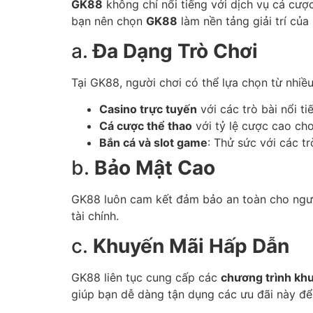
GK88
không chỉ nổi tiếng với dịch vụ cá cượ
bạn nên chọn
GK88
làm nền tảng giải trí của
a.
Đa Dạng Trò Chơi
Tại GK88, người chơi có thể lựa chọn từ nhiều
Casino trực tuyến
với các trò bài nổi t
Cá cược thể thao
với tỷ lệ cược cao ch
Bắn cá và slot game
: Thử sức với các t
b.
Bảo Mật Cao
GK88 luôn cam kết đảm bảo an toàn cho người
tài chính.
c.
Khuyến Mãi Hấp Dẫn
GK88 liên tục cung cấp các
chương trình kh
giúp bạn dễ dàng tận dụng các ưu đãi này để