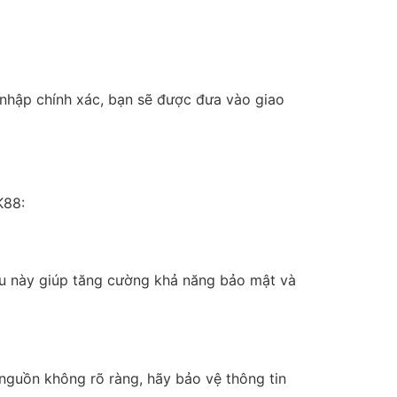
 nhập chính xác, bạn sẽ được đưa vào giao
K88:
ều này giúp tăng cường khả năng bảo mật và
 nguồn không rõ ràng, hãy bảo vệ thông tin