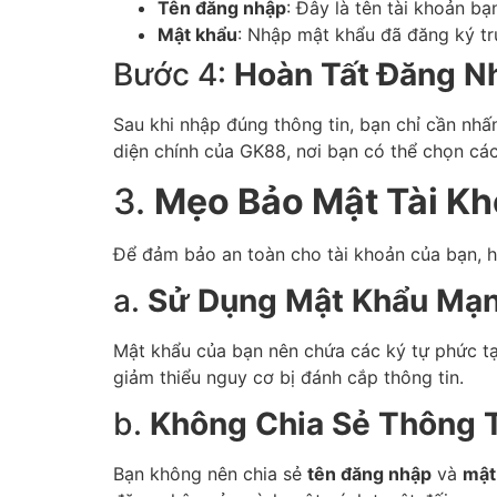
Tên đăng nhập
: Đây là tên tài khoản b
Mật khẩu
: Nhập mật khẩu đã đăng ký tr
Bước 4:
Hoàn Tất Đăng N
Sau khi nhập đúng thông tin, bạn chỉ cần nh
diện chính của GK88, nơi bạn có thể chọn các
3.
Mẹo Bảo Mật Tài K
Để đảm bảo an toàn cho tài khoản của bạn, 
a.
Sử Dụng Mật Khẩu Mạ
Mật khẩu của bạn nên chứa các ký tự phức tạ
giảm thiểu nguy cơ bị đánh cắp thông tin.
b.
Không Chia Sẻ Thông 
Bạn không nên chia sẻ
tên đăng nhập
và
mật