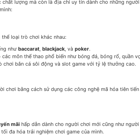
c chất lượng mà còn là địa chỉ uy tín dành cho những ngườ
 mình:
 thể loại trò chơi khác nhau:
iếng như
baccarat
,
blackjack
, và
poker
.
o các môn thể thao phổ biến như bóng đá, bóng rổ, quần vợ
rò chơi bắn cá sôi động và slot game với tỷ lệ thưởng cao.
 chơi bằng cách sử dụng các công nghệ mã hóa tiên tiến đ
uyến mãi
hấp dẫn dành cho người chơi mới cũng như người
 tối đa hóa trải nghiệm chơi game của mình.