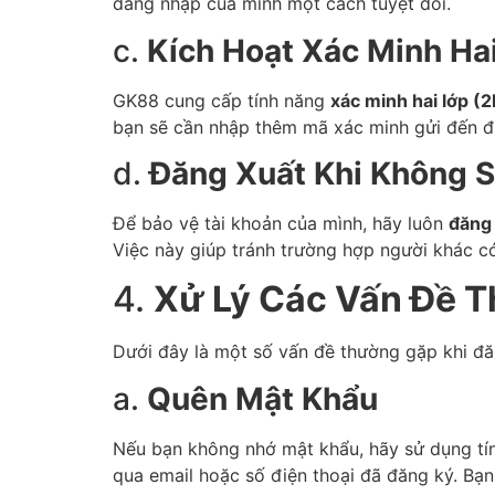
đăng nhập của mình một cách tuyệt đối.
c.
Kích Hoạt Xác Minh Ha
GK88 cung cấp tính năng
xác minh hai lớp (
bạn sẽ cần nhập thêm mã xác minh gửi đến đi
d.
Đăng Xuất Khi Không 
Để bảo vệ tài khoản của mình, hãy luôn
đăng
Việc này giúp tránh trường hợp người khác c
4.
Xử Lý Các Vấn Đề 
Dưới đây là một số vấn đề thường gặp khi đ
a.
Quên Mật Khẩu
Nếu bạn không nhớ mật khẩu, hãy sử dụng t
qua email hoặc số điện thoại đã đăng ký. Bạ