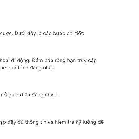
ược. Dưới đây là các bước chi tiết:
thoại di động. Đảm bảo rằng bạn truy cập
ục quá trình đăng nhập.
mở giao diện đăng nhập.
ập đầy đủ thông tin và kiểm tra kỹ lưỡng để