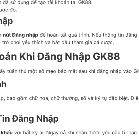
ạn đã sử dụng để tạo tài khoản tại GK88.
ước đó.
hập
ấn
nút Đăng nhập
để hoàn tất quá trình. Nếu thông tin đăng
 trò chơi yêu thích và bắt đầu tham gia cá cược.
hoản Khi Đăng Nhập GK88
hãy tuân thủ một số mẹo bảo mật sau khi đăng nhập vào G
nh
p, bao gồm chữ hoa, chữ thường, số và ký tự đặc biệt. Đi
Tin Đăng Nhập
 khẩu
với bất kỳ ai. Ngay cả khi nhận được yêu cầu từ các