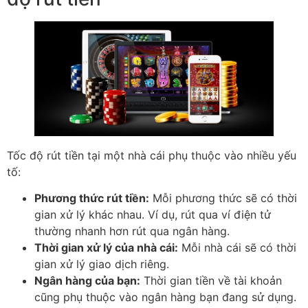
Tốc độ rút tiền tại một nhà cái phụ thuộc vào nhiều yếu
tố:
Phương thức rút tiền:
Mỗi phương thức sẽ có thời
gian xử lý khác nhau. Ví dụ, rút qua ví điện tử
thường nhanh hơn rút qua ngân hàng.
Thời gian xử lý của nhà cái:
Mỗi nhà cái sẽ có thời
gian xử lý giao dịch riêng.
Ngân hàng của bạn:
Thời gian tiền về tài khoản
cũng phụ thuộc vào ngân hàng bạn đang sử dụng.