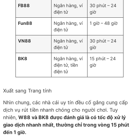
FB88
Ngân hàng, ví
30 phút – 24
điện tử
giờ
Fun88
Ngân hàng, ví
1 giờ – 48 giờ
điện tử
VN88
Ngân hàng, ví
30 phút – 24
điện tử
giờ
BK8
Ngân hàng, ví
15 phút – 24
điện tử, tiền
giờ
điện tử
Xuất sang Trang tính
Nhìn chung, các nhà cái uy tín đều cố gắng cung cấp
dịch vụ rút tiền nhanh chóng cho người chơi. Tuy
nhiên,
W88 và BK8 được đánh giá là có tốc độ xử lý
giao dịch nhanh nhất, thường chỉ trong vòng 15 phút
đến 1 giờ.