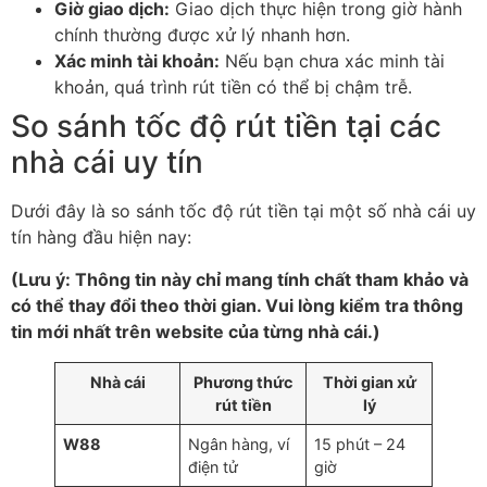
Giờ giao dịch:
Giao dịch thực hiện trong giờ hành
chính thường được xử lý nhanh hơn.
Xác minh tài khoản:
Nếu bạn chưa xác minh tài
khoản, quá trình rút tiền có thể bị chậm trễ.
So sánh tốc độ rút tiền tại các
nhà cái uy tín
Dưới đây là so sánh tốc độ rút tiền tại một số nhà cái uy
tín hàng đầu hiện nay:
(Lưu ý: Thông tin này chỉ mang tính chất tham khảo và
có thể thay đổi theo thời gian. Vui lòng kiểm tra thông
tin mới nhất trên website của từng nhà cái.)
Nhà cái
Phương thức
Thời gian xử
rút tiền
lý
W88
Ngân hàng, ví
15 phút – 24
điện tử
giờ