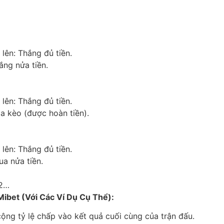
lên: Thắng đủ tiền.
ắng nửa tiền.
lên: Thắng đủ tiền.
a kèo (được hoàn tiền).
lên: Thắng đủ tiền.
ua nửa tiền.
 2…
ibet (Với Các Ví Dụ Cụ Thể):
ộng tỷ lệ chấp vào kết quả cuối cùng của trận đấu.