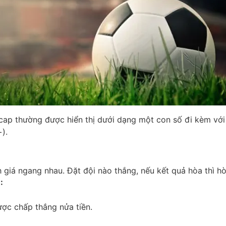
ap thường được hiển thị dưới dạng một con số đi kèm với 
).
giá ngang nhau. Đặt đội nào thắng, nếu kết quả hòa thì hòa
:
ược chấp thắng nửa tiền.