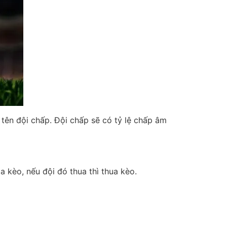
tên đội chấp. Đội chấp sẽ có tỷ lệ chấp âm
 kèo, nếu đội đó thua thì thua kèo.