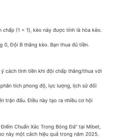
àn chấp (1 = 1), kèo này được tính là hòa kèo.
ng 0, Đội B thắng kèo. Bạn thua đủ tiền.
ý cách tính tiền khi đội chấp thắng/thua với
hân tích phong độ, lực lượng, lịch sử đối
ến trận đấu. Điều này tạo ra nhiều cơ hội
p Điểm Chuẩn Xác Trong Bóng Đá” tại Mibet,
 kèo này một cách hiệu quả trong năm 2025.