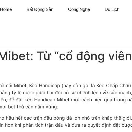
Home
Bất Động Sản
Công Nghệ
Du Lịch
Mibet: Từ “cổ động viê
nhà cái Mibet, Kèo Handicap (hay còn gọi là Kèo Chấp Châu
ằng tỷ lệ cược giữa hai đội có sự chênh lệch về sức mạnh,
nhiên, để đặt kèo Handicap Mibet một cách hiệu quả trong
mọi bet thủ cần nắm vững.
o hầu hết các trận đấu bóng đá lớn nhỏ trên khắp thế giới.
in hơn khi phân tích trận đấu và đưa ra quyết định đặt cược