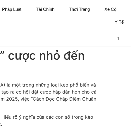
Pháp Luật
Tài Chính
Thời Trang
Xe Cộ
Y Tế
n” cược nhỏ đến
 Á) là một trong những loại kèo phổ biến và
 tạo ra cơ hội đặt cược hấp dẫn hơn cho cả
 năm 2025, việc “Cách Đọc Chấp Điểm Chuẩn
 Hiểu rõ ý nghĩa của các con số trong kèo
.