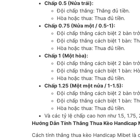
Chấp 0.5 (Nửa trái):
Đội chấp thắng: Thắng đủ tiền.
Hòa hoặc thua: Thua đủ tiền.
Chấp 0.75 (Nửa một / 0.5-1):
Đội chấp thắng cách biệt 2 bàn trở 
Đội chấp thắng cách biệt 1 bàn: Th
Hòa hoặc thua: Thua đủ tiền.
Chấp 1 (Một hòa):
Đội chấp thắng cách biệt 2 bàn trở 
Đội chấp thắng cách biệt 1 bàn: Hò
Hòa hoặc thua: Thua đủ tiền.
Chấp 1.25 (Một một nửa / 1-1.5):
Đội chấp thắng cách biệt 2 bàn trở 
Đội chấp thắng cách biệt 1 bàn: Th
Hòa hoặc thua: Thua đủ tiền.
Và các tỷ lệ chấp cao hơn như 1.5, 1.75,
Hướng Dẫn Tính Thắng Thua Kèo Handicap M
Cách tính thắng thua kèo Handicap Mibet là c