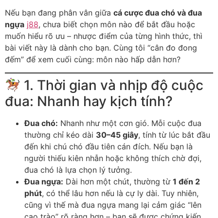
Nếu bạn đang phân vân giữa
cá cược đua chó và đua
ngựa
j88
, chưa biết chọn môn nào để bắt đầu hoặc
muốn hiểu rõ ưu – nhược điểm của từng hình thức, thì
bài viết này là dành cho bạn. Cùng tôi “cân đo đong
đếm” để xem cuối cùng: môn nào hấp dẫn hơn?
1. Thời gian và nhịp độ cuộc
đua: Nhanh hay kịch tính?
Đua chó:
Nhanh như một cơn gió. Mỗi cuộc đua
thường chỉ kéo dài
30–45 giây
, tính từ lúc bắt đầu
đến khi chú chó đầu tiên cán đích. Nếu bạn là
người thiếu kiên nhẫn hoặc không thích chờ đợi,
đua chó là lựa chọn lý tưởng.
Đua ngựa:
Dài hơn một chút, thường từ
1 đến 2
phút
, có thể lâu hơn nếu là cự ly dài. Tuy nhiên,
cũng vì thế mà đua ngựa mang lại cảm giác “lên
cao trào” rõ ràng hơn – bạn sẽ được chứng kiến