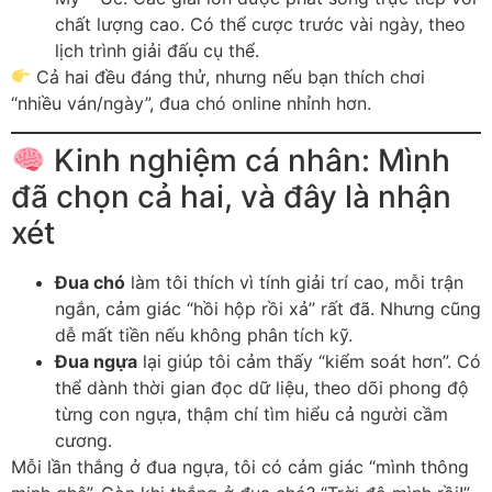
chất lượng cao. Có thể cược trước vài ngày, theo
lịch trình giải đấu cụ thể.
Cả hai đều đáng thử, nhưng nếu bạn thích chơi
“nhiều ván/ngày”, đua chó online nhỉnh hơn.
Kinh nghiệm cá nhân: Mình
đã chọn cả hai, và đây là nhận
xét
Đua chó
làm tôi thích vì tính giải trí cao, mỗi trận
ngắn, cảm giác “hồi hộp rồi xả” rất đã. Nhưng cũng
dễ mất tiền nếu không phân tích kỹ.
Đua ngựa
lại giúp tôi cảm thấy “kiểm soát hơn”. Có
thể dành thời gian đọc dữ liệu, theo dõi phong độ
từng con ngựa, thậm chí tìm hiểu cả người cầm
cương.
Mỗi lần thắng ở đua ngựa, tôi có cảm giác “mình thông