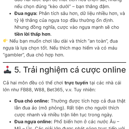
nếu chọn đúng “kèo dưới” – bạn thắng đậm.
Đua ngựa:
Phân tích sâu hơn, dữ liệu nhiều hơn, và
tỷ lệ thắng của ngựa top đầu thường ổn định.
Nhưng đồng nghĩa, cược vào ngựa mạnh sẽ cho
tiền lời thấp hơn
.
Nếu bạn muốn chơi lâu dài và thích “an toàn”, đua
ngựa là lựa chọn tốt. Nếu thích mạo hiểm và có máu
“gambler”, đua chó hợp hơn.
5. Trải nghiệm cá cược online
Cả hai môn đều có thể chơi
trực tuyến
tại các nhà cái
lớn như FB88, W88, Bet365, v.v. Tuy nhiên:
Đua chó online:
Thường được tích hợp cả đua thật
lẫn đua ảo (mô phỏng). Rất tiện cho người thích
cược nhanh và nhiều trận liên tục trong ngày.
Đua ngựa online:
Phổ biến hơn ở các nước Âu –
Mỹ – Úc. Các giải lớn được phát sóng trực tiếp với