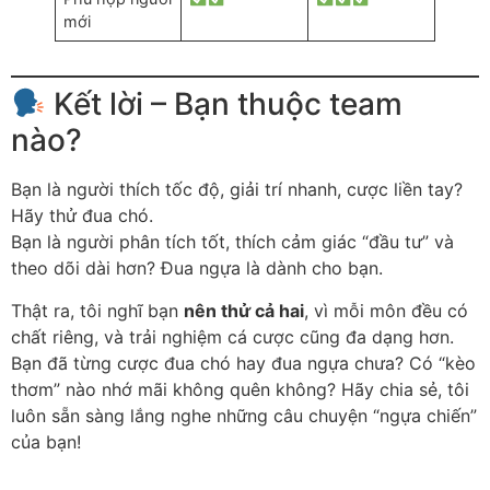
mới
Kết lời – Bạn thuộc team
nào?
Bạn là người thích tốc độ, giải trí nhanh, cược liền tay?
Hãy thử đua chó.
Bạn là người phân tích tốt, thích cảm giác “đầu tư” và
theo dõi dài hơn? Đua ngựa là dành cho bạn.
Thật ra, tôi nghĩ bạn
nên thử cả hai
, vì mỗi môn đều có
chất riêng, và trải nghiệm cá cược cũng đa dạng hơn.
Bạn đã từng cược đua chó hay đua ngựa chưa? Có “kèo
thơm” nào nhớ mãi không quên không? Hãy chia sẻ, tôi
luôn sẵn sàng lắng nghe những câu chuyện “ngựa chiến”
của bạn!