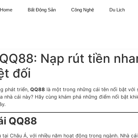
Home
Bất Động Sản
Công Nghệ
Du Lịch
i QQ88: Nạp rút tiền nh
ệt đối
g phát triển,
QQ88
là một trong những cái tên nổi bật với 
của nhà cái này? Hãy cùng khám phá những điểm nổi bật kh
ây.
Cái QQ88
u tại Châu Á, với nhiều năm hoạt động trong ngành. Nhà c