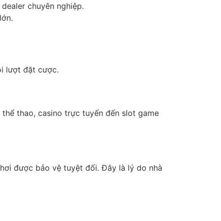
i dealer chuyên nghiệp.
lớn.
i lượt đặt cược.
thể thao, casino trực tuyến đến slot game
ơi được bảo vệ tuyệt đối. Đây là lý do nhà