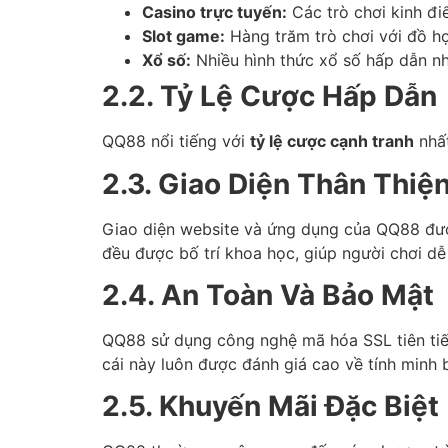
Casino trực tuyến:
Các trò chơi kinh điể
Slot game:
Hàng trăm trò chơi với đồ họ
Xổ số:
Nhiều hình thức xổ số hấp dẫn nh
2.2. Tỷ Lệ Cược Hấp Dẫn
QQ88 nổi tiếng với
tỷ lệ cược cạnh tranh
nhất
2.3. Giao Diện Thân Thiệ
Giao diện website và ứng dụng của QQ88 được 
đều được bố trí khoa học, giúp người chơi dễ
2.4. An Toàn Và Bảo Mật
QQ88 sử dụng công nghệ mã hóa SSL tiên tiến
cái này luôn được đánh giá cao về tính minh b
2.5. Khuyến Mãi Đặc Biệt