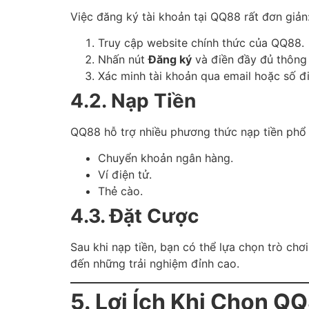
Việc đăng ký tài khoản tại QQ88 rất đơn giản
Truy cập website chính thức của QQ88.
Nhấn nút
Đăng ký
và điền đầy đủ thông 
Xác minh tài khoản qua email hoặc số đi
4.2. Nạp Tiền
QQ88 hỗ trợ nhiều phương thức nạp tiền phổ 
Chuyển khoản ngân hàng.
Ví điện tử.
Thẻ cào.
4.3. Đặt Cược
Sau khi nạp tiền, bạn có thể lựa chọn trò ch
đến những trải nghiệm đỉnh cao.
5. Lợi Ích Khi Chọn Q