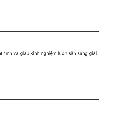
ệt tình và giàu kinh nghiệm luôn sẵn sàng giải