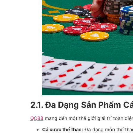
2.1. Đa Dạng Sản Phẩm C
QQ88
mang đến một thế giới giải trí toàn di
Cá cược thể thao:
Đa dạng môn thể thao