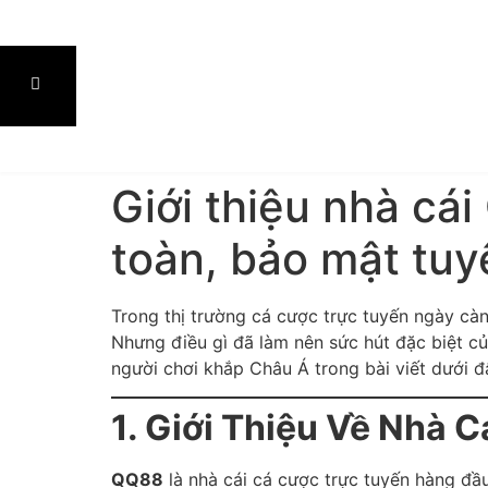
Giới thiệu nhà cá
toàn, bảo mật tuy
Trong thị trường cá cược trực tuyến ngày càn
Nhưng điều gì đã làm nên sức hút đặc biệt 
người chơi khắp Châu Á trong bài viết dưới đ
1. Giới Thiệu Về Nhà 
QQ88
là nhà cái cá cược trực tuyến hàng đầ